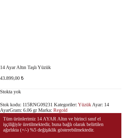
14 Ayar Altın Taşlı Yüzük
43.899,00
₺
Stokta yok
Stok kodu:
115RNG09231
Kategoriler:
Yüzük
Ayar:
14
Ayar
Gram:
6.06 gr
Marka:
Regold
Tüm ürünlerimiz 14 AYAR Altın ve birinci sınıf el
işçiliğiyle üretilmektedir, buna bağlı olarak belirtilen
ağırlıkta (+/-) %5 değişiklik gösterebilmektedir.