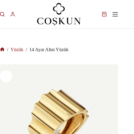
/
Yüzük
/
14 Ayar Altın Yüzük