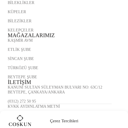
BİLEKLİKLER
KÜPELER
BİLEZİKLER
KELEPÇELER
MAĞAZALARIMIZ
KAŞMİR AVM
ETLİK ŞUBE
SİNCAN ŞUBE
TÜRKÖZÜ ŞUBE
BEYTEPE ŞUBE
İLETİŞİM
KANUNİ SULTAN SÜLEYMAN BULVARI NO: 63C/12
BEYTEPE, ÇANKAYA/ANKARA
(0312) 272 50 95
KVKK AYDINLATMA METNİ
ÇEREZ POLİTİKASI
Çerez Tercihleri
GİZLİLİK POLİTİKASI