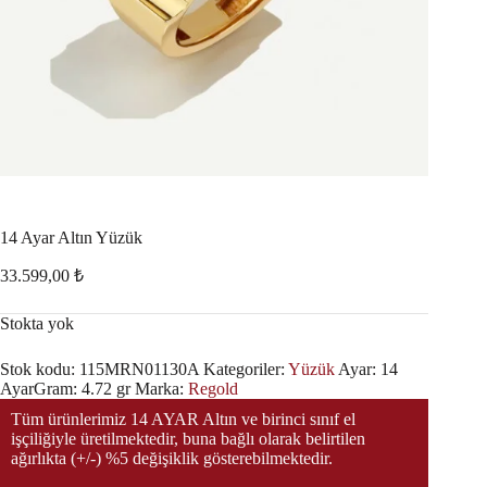
14 Ayar Altın Yüzük
33.599,00
₺
Stokta yok
Stok kodu:
115MRN01130A
Kategoriler:
Yüzük
Ayar:
14
Ayar
Gram:
4.72 gr
Marka:
Regold
Tüm ürünlerimiz 14 AYAR Altın ve birinci sınıf el
işçiliğiyle üretilmektedir, buna bağlı olarak belirtilen
ağırlıkta (+/-) %5 değişiklik gösterebilmektedir.