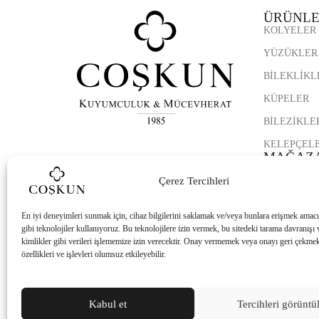
ÜRÜNLE
KOLYELER
YÜZÜKLER
BİLEKLİKL
KÜPELER
BİLEZİKLE
KELEPÇEL
MAĞAZA
KAŞMİR AV
Çerez Tercihleri
ETLİK ŞUB
SİNCAN ŞU
En iyi deneyimleri sunmak için, cihaz bilgilerini saklamak ve/veya bunlara erişmek amacı
gibi teknolojiler kullanıyoruz. Bu teknolojilere izin vermek, bu sitedeki tarama davranışı
TÜRKÖZÜ 
kimlikler gibi verileri işlememize izin verecektir. Onay vermemek veya onayı geri çekmek,
özellikleri ve işlevleri olumsuz etkileyebilir.
BEYTEPE Ş
Kabul et
Tercihleri görüntü