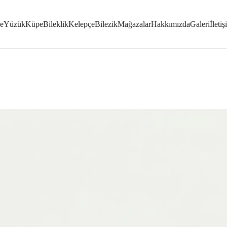
e
Yüzük
Küpe
Bileklik
Kelepçe
Bilezik
Mağazalar
Hakkımızda
Galeri
İleti