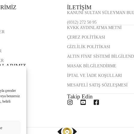
RİMİZ
İLETİŞİM
KANUNİ SULTAN SÜLEYMAN BULV
(0312) 272 50 95
KVKK AYDINLATMA METNİ
ER
ÇEREZ POLİTİKASI
GİZLİLİK POLİTİKASI
R
ALTIN FİYAT SİSTEMİ BİLGİLEN
ER
LARIMIZ
MASAK BİLGİLENDİRME
M
İPTAL VE İADE KOŞULLARI
E
MESAFELİ SATIŞ SÖZLEŞMESİ
BE
yla çerezler
Takip Edin
 veya benzersiz
ŞUBE
 belirli
UBE
le