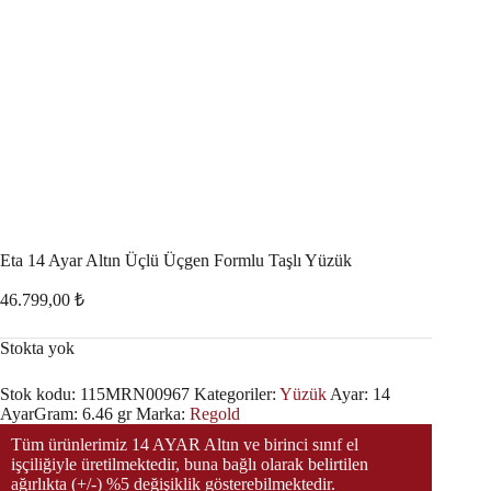
Eta 14 Ayar Altın Üçlü Üçgen Formlu Taşlı Yüzük
46.799,00
₺
Stokta yok
Stok kodu:
115MRN00967
Kategoriler:
Yüzük
Ayar:
14
Ayar
Gram:
6.46 gr
Marka:
Regold
Tüm ürünlerimiz 14 AYAR Altın ve birinci sınıf el
işçiliğiyle üretilmektedir, buna bağlı olarak belirtilen
ağırlıkta (+/-) %5 değişiklik gösterebilmektedir.