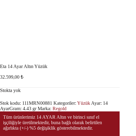
Eta 14 Ayar Altın Yüzük
32.599,00
₺
Stokta yok
Stok kodu:
111MRN00881
Kategoriler:
Yüzük
Ayar:
14
Ayar
Gram:
4.43 gr
Marka:
Regold
Tüm ürünlerimiz 14 AYAR Altın ve birinci sınıf el
işçiliğiyle üretilmektedir, buna bağlı olarak belirtilen
ağırlıkta (+/-) %5 değişiklik gösterebilmektedir.