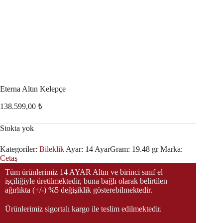
Eterna Altın Kelepçe
138.599,00
₺
Stokta yok
Kategoriler:
Bileklik
Ayar:
14 Ayar
Gram:
19.48 gr
Marka:
Cetaş
Tüm ürünlerimiz 14 AYAR Altın ve birinci sınıf el
işçiliğiyle üretilmektedir, buna bağlı olarak belirtilen
ağırlıkta (+/-) %5 değişiklik gösterebilmektedir.
Ürünlerimiz sigortalı kargo ile teslim edilmektedir.