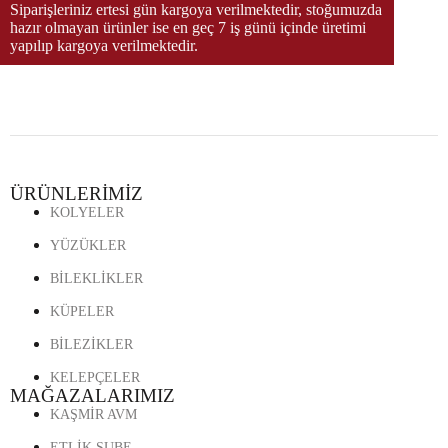
Siparişleriniz ertesi gün kargoya verilmektedir, stoğumuzda
hazır olmayan ürünler ise en geç 7 iş günü içinde üretimi
yapılıp kargoya verilmektedir.
ÜRÜNLERİMİZ
KOLYELER
YÜZÜKLER
BİLEKLİKLER
KÜPELER
BİLEZİKLER
KELEPÇELER
MAĞAZALARIMIZ
KAŞMİR AVM
ETLİK ŞUBE