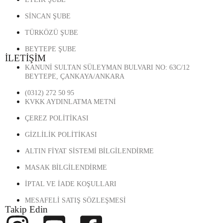
SİNCAN ŞUBE
TÜRKÖZÜ ŞUBE
BEYTEPE ŞUBE
İLETİŞİM
KANUNİ SULTAN SÜLEYMAN BULVARI NO: 63C/12
BEYTEPE, ÇANKAYA/ANKARA
(0312) 272 50 95
KVKK AYDINLATMA METNİ
ÇEREZ POLİTİKASI
GİZLİLİK POLİTİKASI
ALTIN FİYAT SİSTEMİ BİLGİLENDİRME
MASAK BİLGİLENDİRME
İPTAL VE İADE KOŞULLARI
MESAFELİ SATIŞ SÖZLEŞMESİ
Takip Edin