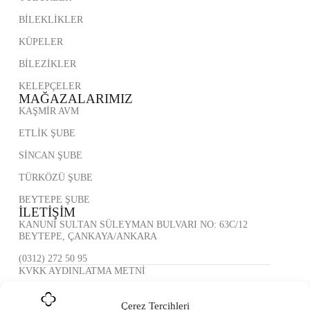
BİLEKLİKLER
KÜPELER
BİLEZİKLER
KELEPÇELER
MAĞAZALARIMIZ
KAŞMİR AVM
ETLİK ŞUBE
SİNCAN ŞUBE
TÜRKÖZÜ ŞUBE
BEYTEPE ŞUBE
İLETİŞİM
KANUNİ SULTAN SÜLEYMAN BULVARI NO: 63C/12
BEYTEPE, ÇANKAYA/ANKARA
(0312) 272 50 95
KVKK AYDINLATMA METNİ
ÇEREZ POLİTİKASI
Çerez Tercihleri