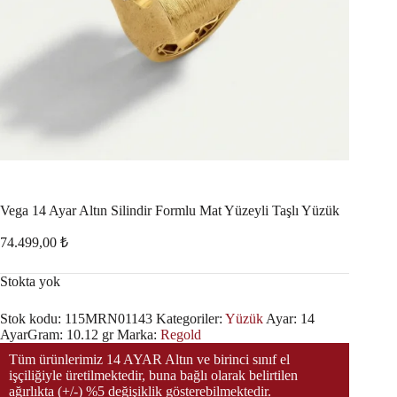
Vega 14 Ayar Altın Silindir Formlu Mat Yüzeyli Taşlı Yüzük
74.499,00
₺
Stokta yok
Stok kodu:
115MRN01143
Kategoriler:
Yüzük
Ayar:
14
Ayar
Gram:
10.12 gr
Marka:
Regold
Tüm ürünlerimiz 14 AYAR Altın ve birinci sınıf el
işçiliğiyle üretilmektedir, buna bağlı olarak belirtilen
ağırlıkta (+/-) %5 değişiklik gösterebilmektedir.