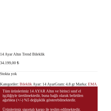
14 Ayar Altın Trend Bileklik
34.199,00
₺
Stokta yok
Kategoriler:
Bileklik
Ayar:
14 Ayar
Gram:
4.8 gr
Marka:
EMA
Tüm ürünlerimiz 14 AYAR Altın ve birinci sınıf el
işçiliğiyle üretilmektedir, buna bağlı olarak belirtilen
ağırlıkta (+/-) %5 değişiklik gösterebilmektedir.
Ürünlerimiz sigortalı kargo ile teslim edilmektedir.