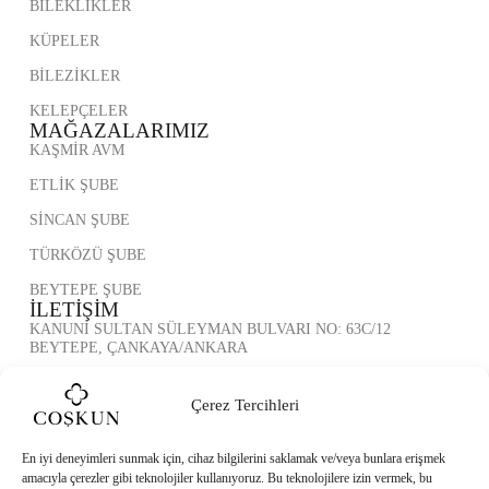
BİLEKLİKLER
KÜPELER
BİLEZİKLER
KELEPÇELER
MAĞAZALARIMIZ
KAŞMİR AVM
ETLİK ŞUBE
SİNCAN ŞUBE
TÜRKÖZÜ ŞUBE
BEYTEPE ŞUBE
İLETİŞİM
KANUNİ SULTAN SÜLEYMAN BULVARI NO: 63C/12
BEYTEPE, ÇANKAYA/ANKARA
(0312) 272 50 95
KVKK AYDINLATMA METNİ
Çerez Tercihleri
ÇEREZ POLİTİKASI
En iyi deneyimleri sunmak için, cihaz bilgilerini saklamak ve/veya bunlara erişmek
GİZLİLİK POLİTİKASI
amacıyla çerezler gibi teknolojiler kullanıyoruz. Bu teknolojilere izin vermek, bu