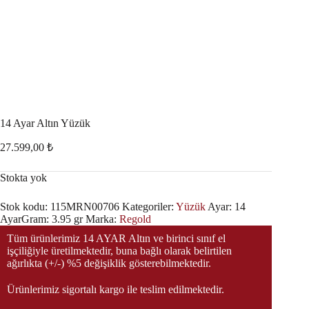
14 Ayar Altın Yüzük
27.599,00
₺
Stokta yok
Stok kodu:
115MRN00706
Kategoriler:
Yüzük
Ayar:
14
Ayar
Gram:
3.95 gr
Marka:
Regold
Tüm ürünlerimiz 14 AYAR Altın ve birinci sınıf el
işçiliğiyle üretilmektedir, buna bağlı olarak belirtilen
ağırlıkta (+/-) %5 değişiklik gösterebilmektedir.
Ürünlerimiz sigortalı kargo ile teslim edilmektedir.