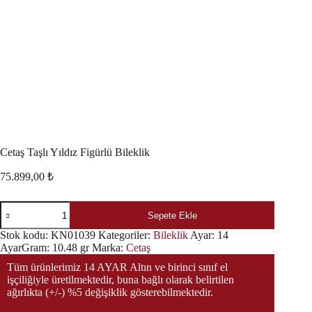
Cetaş Taşlı Yıldız Figürlü Bileklik
75.899,00
₺
Sepete Ekle
Stok kodu:
KN01039
Kategoriler:
Bileklik
Ayar:
14
Ayar
Gram:
10.48 gr
Marka:
Cetaş
Tüm ürünlerimiz 14 AYAR Altın ve birinci sınıf el
işçiliğiyle üretilmektedir, buna bağlı olarak belirtilen
ağırlıkta (+/-) %5 değişiklik gösterebilmektedir.