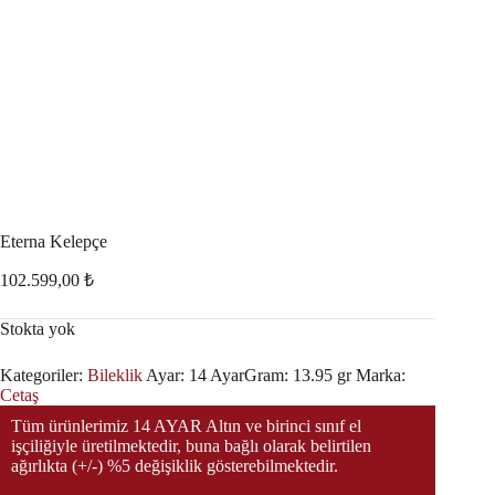
Eterna Kelepçe
102.599,00
₺
Stokta yok
Kategoriler:
Bileklik
Ayar:
14 Ayar
Gram:
13.95 gr
Marka:
Cetaş
Tüm ürünlerimiz 14 AYAR Altın ve birinci sınıf el
işçiliğiyle üretilmektedir, buna bağlı olarak belirtilen
ağırlıkta (+/-) %5 değişiklik gösterebilmektedir.