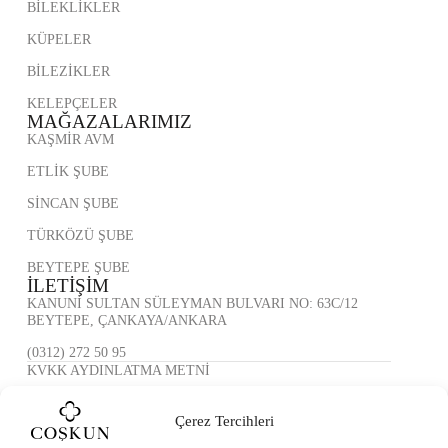
BİLEKLİKLER
KÜPELER
BİLEZİKLER
KELEPÇELER
MAĞAZALARIMIZ
KAŞMİR AVM
ETLİK ŞUBE
SİNCAN ŞUBE
TÜRKÖZÜ ŞUBE
BEYTEPE ŞUBE
İLETİŞİM
KANUNİ SULTAN SÜLEYMAN BULVARI NO: 63C/12
BEYTEPE, ÇANKAYA/ANKARA
(0312) 272 50 95
KVKK AYDINLATMA METNİ
ÇEREZ POLİTİKASI
Çerez Tercihleri
GİZLİLİK POLİTİKASI