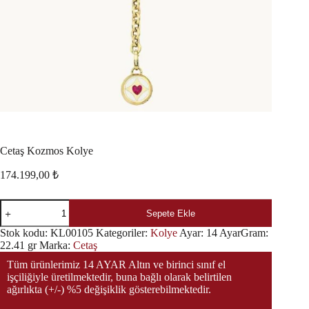
Cetaş Kozmos Kolye
174.199,00
₺
Sepete Ekle
Stok kodu:
KL00105
Kategoriler:
Kolye
Ayar:
14 Ayar
Gram:
22.41 gr
Marka:
Cetaş
Tüm ürünlerimiz 14 AYAR Altın ve birinci sınıf el
işçiliğiyle üretilmektedir, buna bağlı olarak belirtilen
ağırlıkta (+/-) %5 değişiklik gösterebilmektedir.